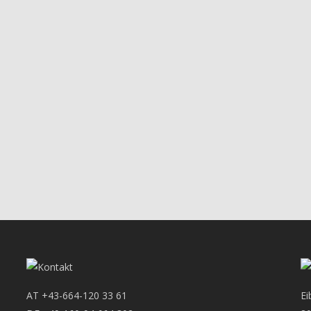
AT
+43-664-120 33 61
Ei