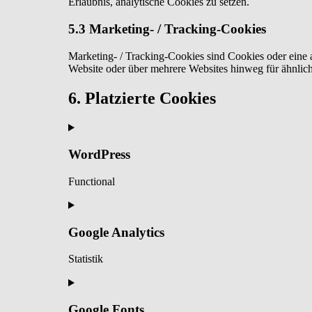
Erlaubnis, analytische Cookies zu setzen.
5.3 Marketing- / Tracking-Cookies
Marketing- / Tracking-Cookies sind Cookies oder eine
Website oder über mehrere Websites hinweg für ähnlic
6. Platzierte Cookies
WordPress
Functional
Consent
to
service
Google Analytics
wordpress
Statistik
Consent
to
service
Google Fonts