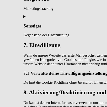
google-
analytics
Marketing/Tracking
Consent
to
service
Sonstiges
google-
fonts
Gegenstand der Untersuchung
Consent
7. Einwilligung
to
service
Wenn du unsere Website das erste Mal besuchst, zeigen 
sonstiges
gewählten Kategorien von Cookies und Plugins wie in 
unsere Website dann unter Umständen nicht richtig funk
7.1 Verwalte deine Einwilligungseinstellun
Du hast die Cookie-Richtlinie ohne Javascript-Unters
8. Aktivierung/Deaktivierung und
Du kannst deinen Internetbrowser verwenden um automat
es deinen Internetbrowser derart einzurichten, dass du