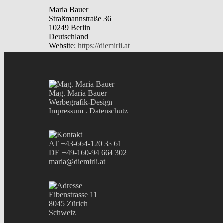
Maria Bauer
Straßmannstraße 36
10249 Berlin
Deutschland
Website:
https://diemirli.at
E-Mail:
maria@
ex.com
diemirli.at
Diese Cookie-Richtlinie wurde mit
cookiedatabase.org
Mag. Maria Bauer
Werbegrafik-Design
Impressum
.
Datenschutz
AT
+43-664-120 33 61
DE
+49-160-94 664 302
maria@diemirli.at
Eibenstrasse 11
8045 Zürich
Schweiz
Referenzen